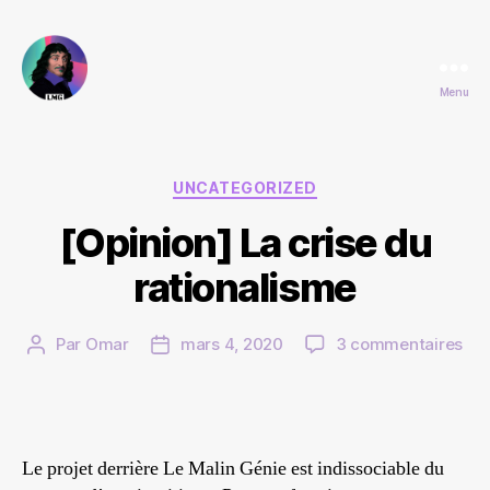
Menu
Le
Malin
Genie
Catégories
UNCATEGORIZED
[Opinion] La crise du
rationalisme
sur
Par
Omar
mars 4, 2020
3 commentaires
Auteur
Date
[Op
de
de
La
l’article
l’article
cri
du
rat
Le projet derrière Le Malin Génie est indissociable du